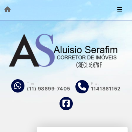
Tim
Fixo
(11) 98699-7405
1141861152