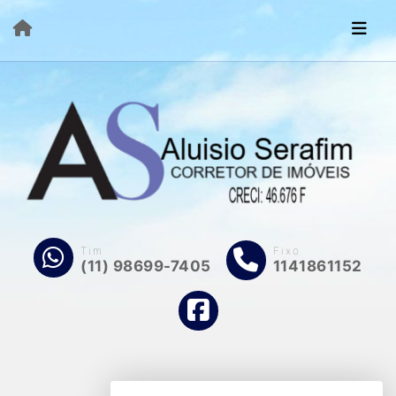
Tim
Fixo
(11) 98699-7405
1141861152